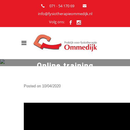
071 - 54 170 69
info@fysiotherapieommedijk.nl
Volg ons:
Online training
senioren
Posted on
10/04/2020