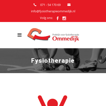
071 - 54 170 69
info@fysiotherapieommedijk.nl
Volg ons:
Fysiotherapie