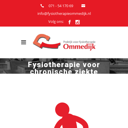
071 - 54 170 69
info@fysiotherapieommedijk.nl
Volg ons:
Fysiotherapie voor
chronische ziekte