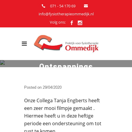
071 - 54 170 69
info@fysiotherapieommedijk.nl
Volg ons:
Ontspannings
oefening –
Handwarming
Posted on
29/04/2020
Onze Collega Tanja Engberts heeft
een zeer mooi filmpje gemaakt .
Hiermee heeft u in deze heftige
periode een ondersteuning om tot
rust te komen.