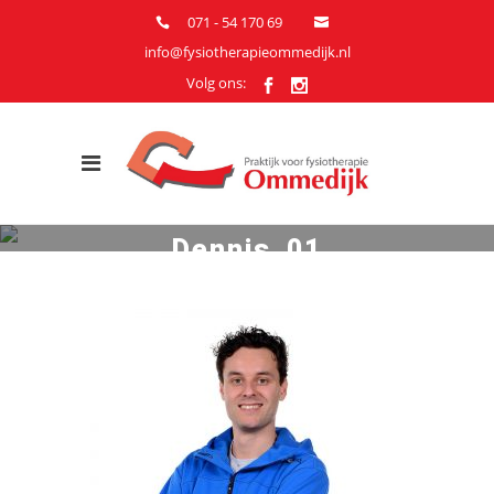
071 - 54 170 69
info@fysiotherapieommedijk.nl
Volg ons:
Dennis_01