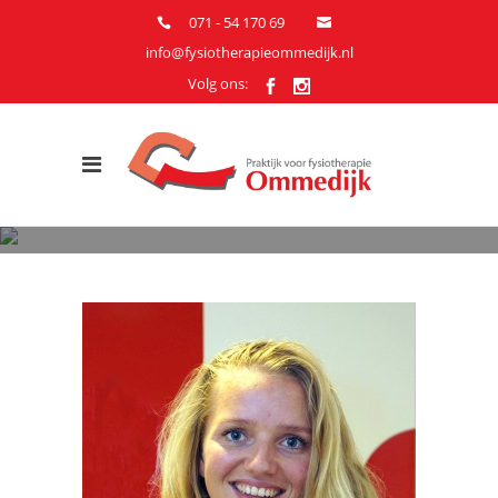
071 - 54 170 69
info@fysiotherapieommedijk.nl
Volg ons: