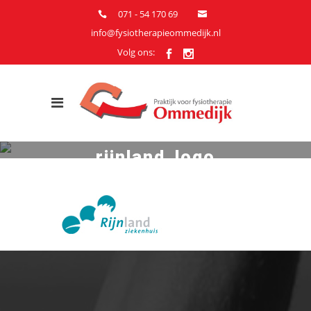
071 - 54 170 69
info@fysiotherapieommedijk.nl
Volg ons:
rijnland_logo