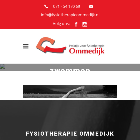
071 - 54 170 69
info@fysiotherapieommedijk.nl
Volg ons:
zwemmen
FYSIOTHERAPIE OMMEDIJK